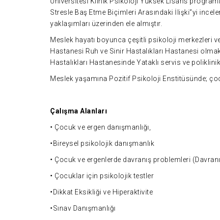
Üniversitesi Klinik Psikoloji Yüksek Lisans program
Stresle Baş Etme Biçimleri Arasındaki İlişki”yi ince
yaklaşımları üzerinden ele almıştır.
Meslek hayatı boyunca çeşitli psikoloji merkezleri 
Hastanesi Ruh ve Sinir Hastalıkları Hastanesi olmak
Hastalıkları Hastanesinde Yataklı servis ve poliklini
Meslek yaşamına Pozitif Psikoloji Enstitüsünde; çoc
Çalışma Alanları
• Çocuk ve ergen danışmanlığı,
•Bireysel psikolojik danışmanlık
• Çocuk ve ergenlerde davranış problemleri (Davranı
• Çocuklar için psikolojik testler
•Dikkat Eksikliği ve Hiperaktivite
•Sınav Danışmanlığı