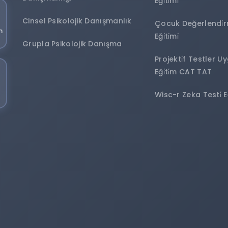
Eği̇ti̇mi̇
Cinsel Psikolojik Danışmanlık
Çocuk Değerlendi̇rm
m
Eği̇ti̇mi̇
Grupla Psikolojik Danışma
Projekti̇f Testler U
Eği̇ti̇m CAT TAT
Wisc-r Zeka Testi̇ Eği