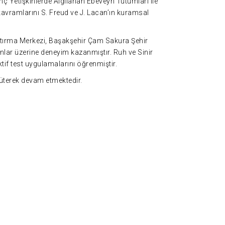
ç Yetişkinlerde Algılanan Ebeveyn Tutumları ile
kavramlarını S. Freud ve J. Lacan’ın kuramsal
aştırma Merkezi, Başakşehir Çam Sakura Şehir
nlar üzerine deneyim kazanmıştır. Ruh ve Sinir
ktif test uygulamalarını öğrenmiştir.
rüterek devam etmektedir.