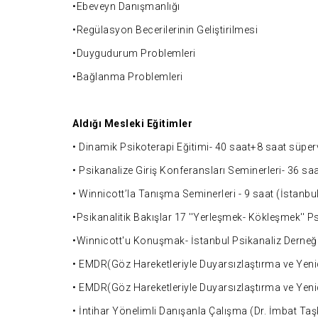
•Ebeveyn Danışmanlığı
•Regülasyon Becerilerinin Geliştirilmesi
•Duygudurum Problemleri
•Bağlanma Problemleri
Aldığı Mesleki Eğitimler
• Dinamik Psikoterapi Eğitimi- 40 saat+8 saat süpe
• Psikanalize Giriş Konferansları Seminerleri- 36 sa
• Winnicott’la Tanışma Seminerleri - 9 saat (İstanbu
•Psikanalitik Bakışlar 17 ''Yerleşmek- Kökleşmek'' P
•Winnicott'u Konuşmak- İstanbul Psikanaliz Derneğ
• EMDR(Göz Hareketleriyle Duyarsızlaştırma ve Yenid
• EMDR(Göz Hareketleriyle Duyarsızlaştırma ve Yenid
• İntihar Yönelimli Danışanla Çalışma (Dr. İmbat Taş