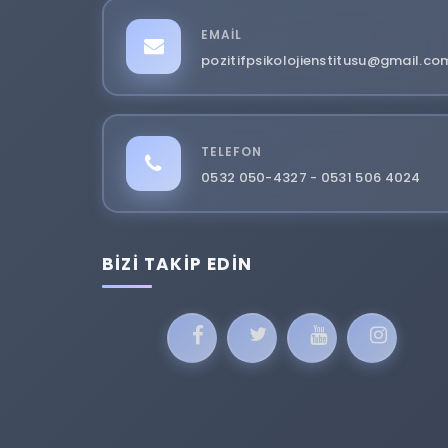
EMAIL
pozitifpsikolojienstitusu@gmail.co
TELEFON
0532 050-4327 - 0531 506 4024
BIZI TAKIP EDIN