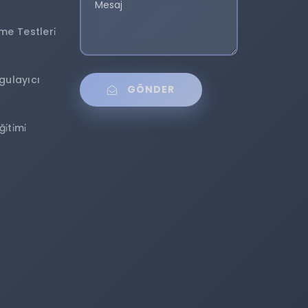
e Testleri̇
ygulayıcı
GÖNDER
̇ti̇mi̇