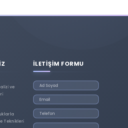
İZ
İLETİŞİM FORMU
i̇zi̇ ve
i̇
uklarla
Tekni̇kleri̇