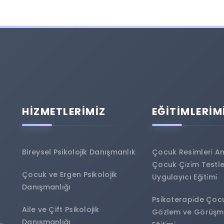
HİZMETLERİMİZ
EĞİTİMLERİM
Bireysel Psikolojik Danışmanlık
Çocuk Resi̇mleri̇ Anal
Çocuk Çi̇zi̇m Testler
Çocuk ve Ergen Psikolojik
Uygulayıcı Eği̇ti̇mi̇
Danışmanlığı
Psi̇koterapi̇de Çoc
Aile ve Çift Psikolojik
Gözlem ve Görüşme 
Danışmanlığı