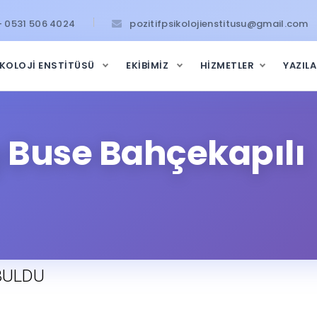
- 0531 506 4024
pozitifpsikolojienstitusu@gmail.com
İKOLOJİ ENSTİTÜSÜ
EKİBİMİZ
HİZMETLER
YAZIL
g Buse Bahçekapılı
 BULDU