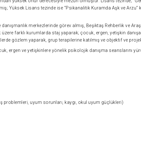
ından yüksek onur derecesiyle mezun olmuştur. Lisans tezinde; “Gen
lemiş; Yüksek Lisans tezinde ise “Psikanalitik Kuramda Aşk ve Arzu” 
ve danışmanlık merkezlerinde görev almış, Beşiktaş Rehberlik ve Ar
 üzere farklı kurumlarda staj yaparak; çocuk, ergen, yetişkin danışa
klerde gözlem yaparak, grup terapilerine katılmış ve objektif ve proje
uk, ergen ve yetişkinlere yönelik psikolojik danışma seanslarını yü
ş problemleri, uyum sorunları, kaygı, okul uyum güçlükleri)